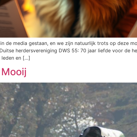
n de media gestaan, en we zijn natuurlijk trots op deze mo
d “Duitse herdersvereniging DWS 55: 70 jaar liefde voor de h
 leden en […]
 Mooij