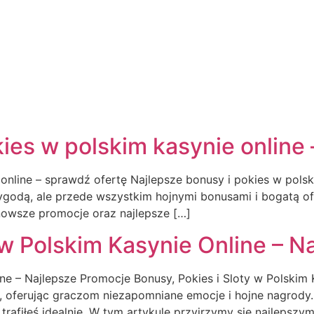
ies w polskim kasynie online
online – sprawdź ofertę Najlepsze bonusy i pokies w polsk
wygodą, ale przede wszystkim hojnymi bonusami i bogatą of
nowsze promocje oraz najlepsze […]
 w Polskim Kasynie Online – 
ine – Najlepsze Promocje Bonusy, Pokies i Sloty w Polskim 
 oferując graczom niezapomniane emocje i hojne nagrody. J
rafiłeś idealnie. W tym artykule przyjrzymy się najlepszym