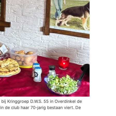
 bij Kringgroep D.W.S. 55 in Overdinkel de
rin de club haar 70-jarig bestaan viert. De