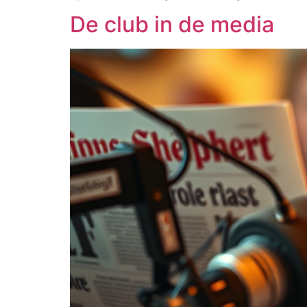
De club in de media