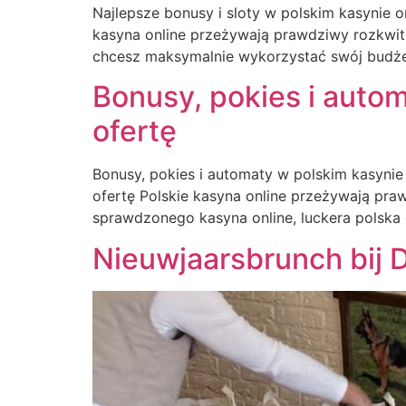
Najlepsze bonusy i sloty w polskim kasynie o
kasyna online przeżywają prawdziwy rozkwit,
chcesz maksymalnie wykorzystać swój budżet
Bonusy, pokies i auto
ofertę
Bonusy, pokies i automaty w polskim kasynie
ofertę Polskie kasyna online przeżywają praw
sprawdzonego kasyna online, luckera polska o
Nieuwjaarsbrunch bij 