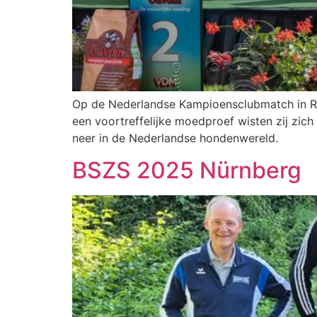
Op de Nederlandse Kampioensclubmatch in R
een voortreffelijke moedproef wisten zij zich
neer in de Nederlandse hondenwereld.
BSZS 2025 Nürnberg