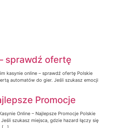
 – sprawdź ofertę
im kasynie online – sprawdź ofertę Polskie
ertą automatów do gier. Jeśli szukasz emocji
Najlepsze Promocje
Kasynie Online – Najlepsze Promocje Polskie
eśli szukasz miejsca, gdzie hazard łączy się
 […]