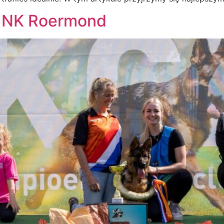
e NK Roermond