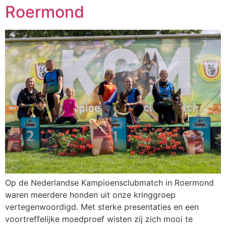
Roermond
Op de Nederlandse Kampioensclubmatch in Roermond
waren meerdere honden uit onze kringgroep
vertegenwoordigd. Met sterke presentaties en een
voortreffelijke moedproef wisten zij zich mooi te