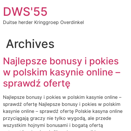
Skip
DWS'55
to
content
Duitse herder Kringgroep Overdinkel
Archives
Najlepsze bonusy i pokies
w polskim kasynie online –
sprawdź ofertę
Najlepsze bonusy i pokies w polskim kasynie online –
sprawdź ofertę Najlepsze bonusy i pokies w polskim
kasynie online – sprawdź ofertę Polskie kasyna online
przyciągają graczy nie tylko wygodą, ale przede
wszystkim hojnymi bonusami i bogatą ofertą