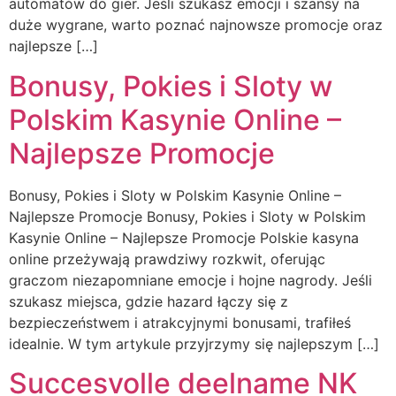
automatów do gier. Jeśli szukasz emocji i szansy na
duże wygrane, warto poznać najnowsze promocje oraz
najlepsze […]
Bonusy, Pokies i Sloty w
Polskim Kasynie Online –
Najlepsze Promocje
Bonusy, Pokies i Sloty w Polskim Kasynie Online –
Najlepsze Promocje Bonusy, Pokies i Sloty w Polskim
Kasynie Online – Najlepsze Promocje Polskie kasyna
online przeżywają prawdziwy rozkwit, oferując
graczom niezapomniane emocje i hojne nagrody. Jeśli
szukasz miejsca, gdzie hazard łączy się z
bezpieczeństwem i atrakcyjnymi bonusami, trafiłeś
idealnie. W tym artykule przyjrzymy się najlepszym […]
Succesvolle deelname NK