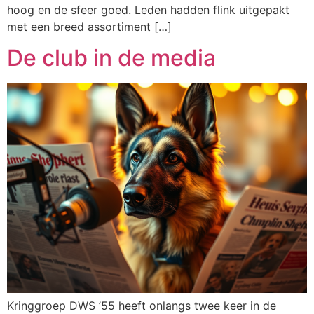
hoog en de sfeer goed. Leden hadden flink uitgepakt
met een breed assortiment […]
De club in de media
Kringgroep DWS ’55 heeft onlangs twee keer in de