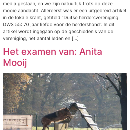
media gestaan, en we zijn natuurlijk trots op deze
mooie aandacht. Allereerst was er een uitgebreid artikel
in de lokale krant, getiteld “Duitse herdersvereniging
DWS 55: 70 jaar liefde voor de herdershond”. In dit
artikel wordt ingegaan op de geschiedenis van de
vereniging, het aantal leden en […]
Het examen van: Anita
Mooij