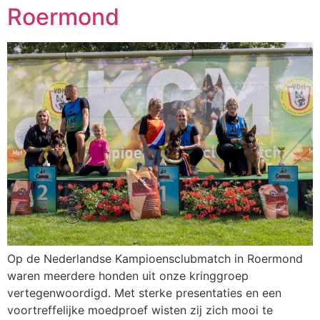
Roermond
Op de Nederlandse Kampioensclubmatch in Roermond
waren meerdere honden uit onze kringgroep
vertegenwoordigd. Met sterke presentaties en een
voortreffelijke moedproef wisten zij zich mooi te