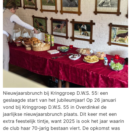
Nieuwjaarsbrunch bij Kringgroep D.W.S. 55: een
geslaagde start van het jubileumjaar! Op 26 januari
vond bij Kringgroep D.W.S. 55 in Overdinkel de
jaarlijkse nieuwjaarsbrunch plaats. Dit keer met een
extra feestelijk tintje, want 2025 is ook het jaar waarin
de club haar 70-jarig bestaan viert. De opkomst was