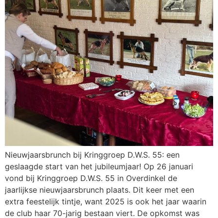
Nieuwjaarsbrunch bij Kringgroep D.W.S. 55: een
geslaagde start van het jubileumjaar! Op 26 januari
vond bij Kringgroep D.W.S. 55 in Overdinkel de
jaarlijkse nieuwjaarsbrunch plaats. Dit keer met een
extra feestelijk tintje, want 2025 is ook het jaar waarin
de club haar 70-jarig bestaan viert. De opkomst was