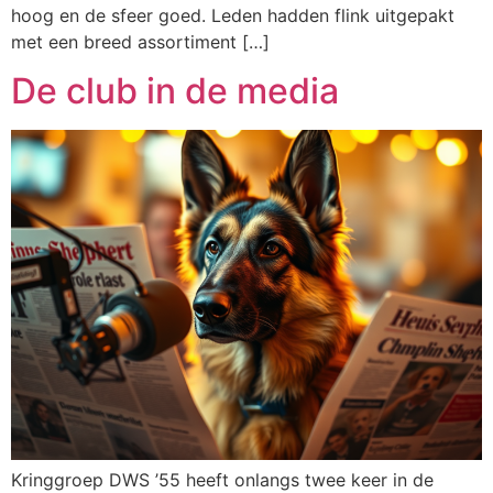
hoog en de sfeer goed. Leden hadden flink uitgepakt
met een breed assortiment […]
De club in de media
Kringgroep DWS ’55 heeft onlangs twee keer in de