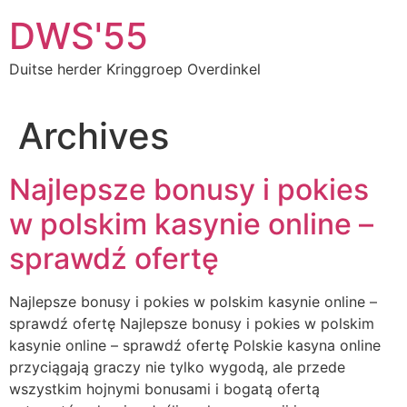
Skip
DWS'55
to
content
Duitse herder Kringgroep Overdinkel
Archives
Najlepsze bonusy i pokies
w polskim kasynie online –
sprawdź ofertę
Najlepsze bonusy i pokies w polskim kasynie online –
sprawdź ofertę Najlepsze bonusy i pokies w polskim
kasynie online – sprawdź ofertę Polskie kasyna online
przyciągają graczy nie tylko wygodą, ale przede
wszystkim hojnymi bonusami i bogatą ofertą