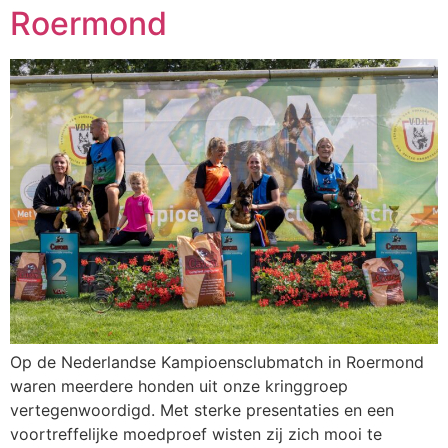
Roermond
Op de Nederlandse Kampioensclubmatch in Roermond
waren meerdere honden uit onze kringgroep
vertegenwoordigd. Met sterke presentaties en een
voortreffelijke moedproef wisten zij zich mooi te