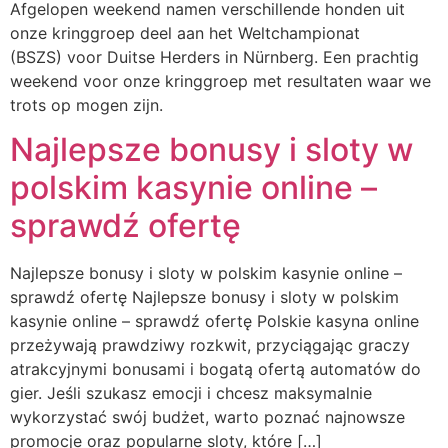
Afgelopen weekend namen verschillende honden uit
onze kringgroep deel aan het Weltchampionat
(BSZS) voor Duitse Herders in Nürnberg. Een prachtig
weekend voor onze kringgroep met resultaten waar we
trots op mogen zijn.
Najlepsze bonusy i sloty w
polskim kasynie online –
sprawdź ofertę
Najlepsze bonusy i sloty w polskim kasynie online –
sprawdź ofertę Najlepsze bonusy i sloty w polskim
kasynie online – sprawdź ofertę Polskie kasyna online
przeżywają prawdziwy rozkwit, przyciągając graczy
atrakcyjnymi bonusami i bogatą ofertą automatów do
gier. Jeśli szukasz emocji i chcesz maksymalnie
wykorzystać swój budżet, warto poznać najnowsze
promocje oraz popularne sloty, które […]