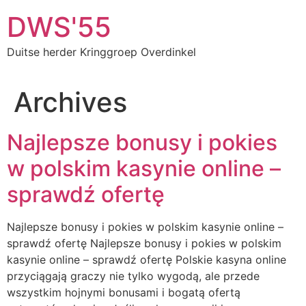
Skip
DWS'55
to
content
Duitse herder Kringgroep Overdinkel
Archives
Najlepsze bonusy i pokies
w polskim kasynie online –
sprawdź ofertę
Najlepsze bonusy i pokies w polskim kasynie online –
sprawdź ofertę Najlepsze bonusy i pokies w polskim
kasynie online – sprawdź ofertę Polskie kasyna online
przyciągają graczy nie tylko wygodą, ale przede
wszystkim hojnymi bonusami i bogatą ofertą