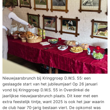
Nieuwjaarsbrunch bij Kringgroep D.W.S. 55: een
geslaagde start van het jubileumjaar! Op 26 januari
vond bij Kringgroep D.W.S. 55 in Overdinkel de
jaarlijkse nieuwjaarsbrunch plaats. Dit keer met een
extra feestelijk tintje, want 2025 is ook het jaar waarin
de club haar 70-jarig bestaan viert. De opkomst was